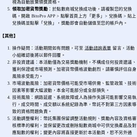
視為自動放棄領獎資格。
領取加密貨幣獎勵
：於點數商城兌換成功後，請複製您的兌換
碼，開啟 BitoPro APP > 點擊首頁上方「更多」> 兌換碼 > 貼上
兌換碼並點擊「兌換」，獎勵即會自動儲值至您的帳戶內。
【其他】
操作疑問：活動期間如有問題，可至
活動諮詢表單
留言，活動
小組確認後將以郵件回覆。
非投資建議：本活動僅為交易獎勵機制，不構成任何投資建議、
獲利保證或市場預測。加密貨幣價格波動劇烈，請審慎評估自身
風險承受能力。
市場波動風險：加密貨幣價格可能受市場供需、監管政策、技術
因素等影響大幅波動，本金可能部分或全部損失。
技術風險：網路延遲、系統故障或人為操作失誤可能影響交易執
行，成交時間、成交額以系統紀錄為準，幣託不對第三方因素導
致的資格問題負責。
活動調整權利：幣託集團保留調整活動規則、獎勵內容及資格審
核標準的權利，並保留更改或刪除點數商城中可供兌換產品及對
應點數的權利；變更內容將直接更新於本活動頁，恕不另外通