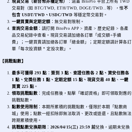
現貨交易（新台幣非穩定幣）
：涵蓋 BitoPro 平台上所有 TWD
交易對（如 BTC/TWD, ETH/TWD, DOGE/TWD...等），惟
不
包含 USDT/TWD、USDC/TWD
等穩定幣交易對。
一鍵買賣與定期定額
：無交易對限制。
查詢交易金額
：請打開 BitoPro APP > 資產 > 歷史紀錄 > 各產
品交易紀錄中查看。現貨交易請加總各訂單「成交額+手續
費」；一鍵買賣請加總各訂單「總金額」；定期定額請計算各訂
單「每次投資額 * 定投次數」。
【挑戰點數】
最多可獲得 293 點
：
簽到 3 點
、
查證任務各 2 點、資安任務各
1 點、兌獎任務 1 點、定期定額 15 點、現貨交易 40 點
、
一鍵
買賣 225 點
。
領取挑戰點數
：完成任務後，點擊「確認資格」即可領取對應的
挑戰點數。
點數使用限制
：本期所累積的挑戰點數，僅限於本期「點數商
城」使用；點數一經扣除即無法取消、更改或退還，且點數無法
跨期累積使用。
挑戰點數兌換期限
：
2026/04/15(三) 23:59 前
兌換，逾期未兌換