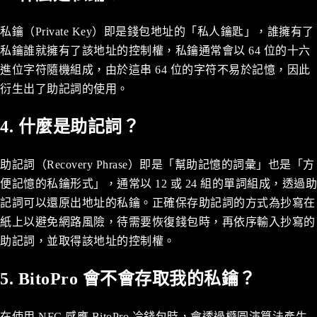
私鑰（Private Key）即是錢包地址的「私人鑰匙」，誰擁有了
私鑰誰就擁有了該地址的控制權，私鑰通常會以 64 位的十六
進位字符隨機組成，由於這串 64 位的字符不易於記憶，因此
衍生出了助記詞的使用。
4. 什麼是助記詞？
助記詞（Recovery Phrase）即是「幫助記憶的詞彙」也是「方
便記憶的私鑰形式」，通常以 12 或 24 組的單詞組成，透過助
記詞可以還原出地址的私鑰。正確保存助記詞的方式為抄寫在
紙上以避免網路風險，待需要恢復錢包時，再依序輸入抄寫的
助記詞，並取得該地址的控制權。
5. BitoPro 會不會存取我的私鑰？
在使用 NFC 感應 BitoPro 冷錢包時，會透過橢圓演算法產生